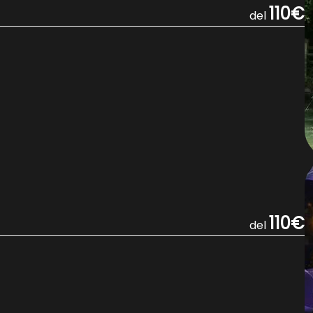
110€
del
110€
del