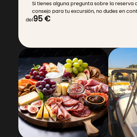
Si tienes alguna pregunta sobre la reserva 
consejo para tu excursión, no dudes en con
95 €
tu escapada!
del