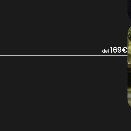
169€
del