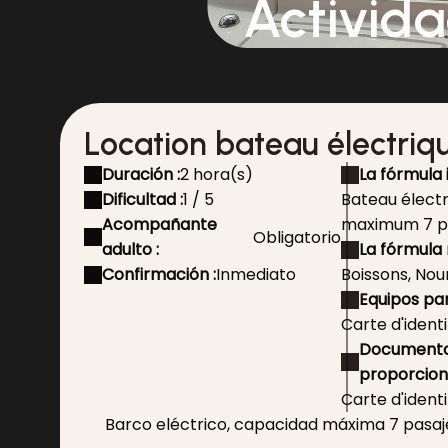
Activid
Location bateau électriq
Duración :
2 hora(s)
La fórmula 
Dificultad :
1 / 5
Bateau élect
Acompañante
maximum 7 p
Obligatorio
adulto :
La fórmula 
Confirmación :
Inmediato
Boissons, Nou
Equipos par
Carte d'identi
Documento
proporciona
Carte d'identi
Barco eléctrico, capacidad máxima 7 pasaj