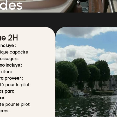
ades
ue 2H
incluye :
rique capacite
assagers
no incluye :
rriture
a proveer :
té pour le pilot
s para
r :
té pour le pilot
eros.