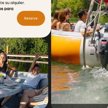
e su alquiler.
s para
r :
Reserve
entidad para el
a! Con la oferta
ra pasar un momento
rse en capitán de su
 excelente manera de
 barbacoa rodeado de
y esté equipado con un
n segura. Además, con
, podrás relajarte y
n capacidad máxima
ida con amigos,