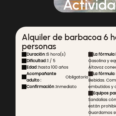
Activid
Alquiler de barbacoa 6 ho
personas
Duración :
6 hora(s)
La fórmula 
Dificultad :
1 / 5
Gasolina y eq
Edad :
hasta 100 años
Altavoz cone
Acompañante
La fórmula 
Obligatorio
adulto :
Bebidas. Comi
Confirmación :
Inmediato
embutidos y 
Equipos par
Sandalias có
están prohibi
Guardamos su