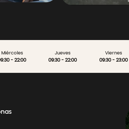
.
o deseas
. ¡Disfruta tu
Miércoles
Jueves
Viernes
9:30 - 22:00
09:30 - 22:00
09:30 - 23:00
onas