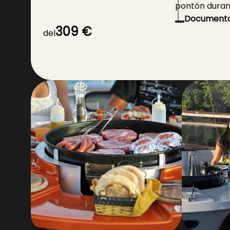
pontón durant
Documento
309 €
proporciona
del
Tarjeta de id
piloto.
¡Esto suena como una experiencia fantástic
BATEAU BBQ tendrás todo lo necesario pa
inolvidable con tus seres queridos. Converti
propio barco y navegar sin licencia es una
disfrutar del mar mientras disfruta de una
naturaleza.
El hecho de que el barco sea insumergible 
motor fueraborda garantiza una navegació
una sombrilla, una mesa y cómodos asientos
disfrutar plenamente de tu escapada. Co
para 10 personas, es perfecto para una sal