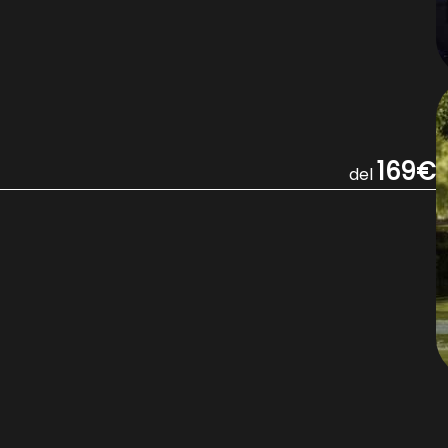
169€
del