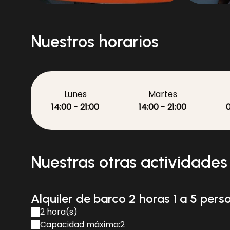
BATEAU SUR LEAU
familiares o incluso compañeros de trabajo
Si tienes alguna pregunta sobre la reserva 
asesoramiento para tu salida, házmelo saber
Nuestros horarios
momento de escape!
Lunes
Martes
14:00 - 21:00
14:00 - 21:00
0
Nuestras otras actividades
Alquiler de barco 2 horas 1 a 5 pers
2 hora(s)
Capacidad máxima:2