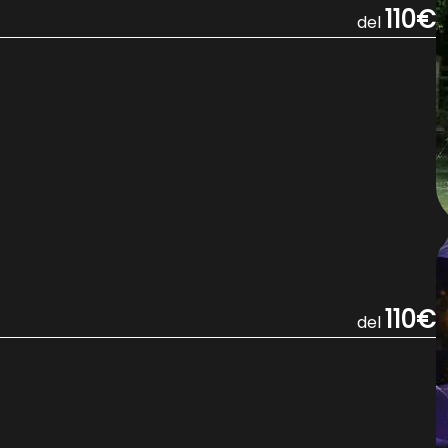
110€
del
110€
del