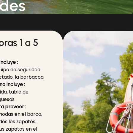
ades
ras 1 a 5
incluye :
uipo de seguridad.
ctado. la barbacoa
no incluye :
da, tabla de
quesos.
a proveer :
modas en el barco,
dos los zapatos.
s zapatos en el